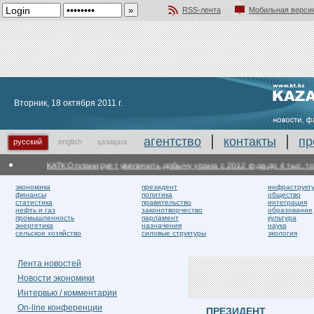
RSS-лента
Мобильная верси
Добавить в избранное
Вторник, 18 октября 2011 г.
агентство
контакты
пр
русский
english
қазақша
КАТКО планирует увеличить добычу урана с 2012 года до 4 тыс. тонн
В
экономика
президент
инфраструкт
финансы
политика
общество
статистика
правительство
интеграция
нефть и газ
законотворчество
образование
промышленность
парламент
культура
энергетика
назначения
наука
сельское хозяйство
силовые структуры
экология
Лента новостей
Новости экономики
Интервью / комментарии
On-line конференции
ПРЕЗИДЕНТ