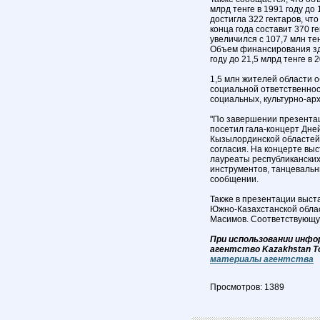
млрд тенге в 1991 году до
достигла 322 гектаров, чт
конца года составит 370 
увеличился с 107,7 млн тен
Объем финансирования здр
году до 21,5 млрд тенге в 
1,5 млн жителей области 
социальной ответственнос
социальных, культурно-арх
"По завершении презентац
посетил гала-концерт Дне
Кызылординской областей,
согласия. На концерте вы
лауреаты республиканских
инструментов, танцевальны
сообщении.
Также в презентации выст
Южно-Казахстанской обла
Масимов. Соответствующую 
При использовании инфо
агентство Kazakhstan T
материалы агентства
Просмотров: 1389