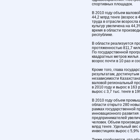
спортивных площадок.
В 2010 году объем валовой
44,2 млрд тенге (возрос в 
труда в отрасли возросла 
культур увеличена на 44,3
время в области производ
республике.
В области реализуется пр
протяженностью 811,7 кил
По государственной програ
квадратных метров жилья.
возрос почти в 10 раз и со
Кроме того, глава государ
результатам, достигнутым
независимости Казахстана
валовой региональный проду
в 2010 году и вырос в 163
вырос с 3,7 тыс. тенге в 19
В 2010 году объем промыш
области открыто 280 новых
рамках государственной 
инновационного развития 
предпринимателей увеличил
человек. Объем произведе
млрд тенге. Удельный вес
инвестициях вырос с 5,9% 
Также сообщается, что объ