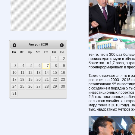
Август
2026
Пн
Вт
Ср
Чт
Пт
Сб
Вс
тенге, что в 300 раз больш
1
2
производство муки в област
бокситов - в 1,7 раза, выра
3
4
5
6
7
8
9
проинформировали в прес
10
11
12
13
14
15
16
Также отмечается, что в 
17
18
19
20
21
22
23
развития на 2003 - 2015 г
реализовано 95 инвестици
24
25
26
27
28
29
30
с созданием порядка 5 тыс
инвестиционных проектов 
31
2,5 тыс. постоянных рабоч
сельского хозяйства возрос
млрд тенге в 2010 году). З
тыс. квадратных метров ж