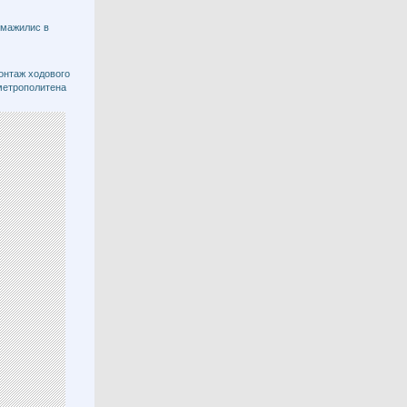
 мажилис в
онтаж ходового
метрополитена