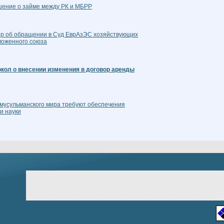
шение о займе между РК и МБРР
ор об обращении в Суд ЕврАзЭС хозяйствующих
аможенного союза
кол о внесении изменения в договор аренды
мусульманского мира требуют обеспечения
и науки