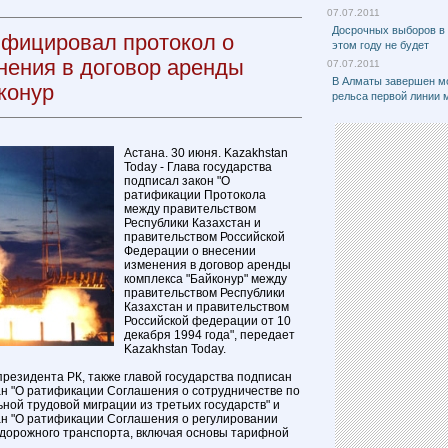
07.07.2011
Досрочных выборов в
ифицировал протокол о
этом году не будет
нения в договор аренды
07.07.2011
В Алматы завершен м
конур
рельса первой линии 
Астана. 30 июня. Kazakhstan
Today - Глава государства
подписал закон "О
ратификации Протокола
между правительством
Республики Казахстан и
правительством Российской
Федерации о внесении
изменения в договор аренды
комплекса "Байконур" между
правительством Республики
Казахстан и правительством
Российской федерации от 10
декабря 1994 года", передает
Kazakhstan Today.
резидента РК, также главой государства подписан
ан "О ратификации Соглашения о сотрудничестве по
ной трудовой миграции из третьих государств" и
ан "О ратификации Соглашения о регулировании
одорожного транспорта, включая основы тарифной