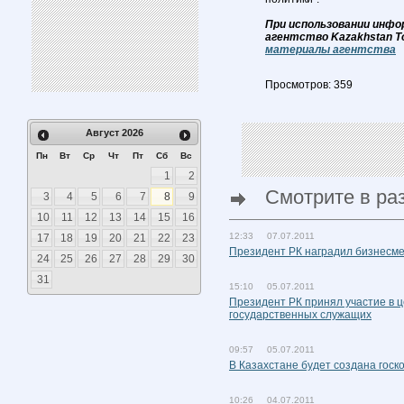
При использовании инфо
агентство Kazakhstan T
материалы агентства
Просмотров: 359
Август
2026
Пн
Вт
Ср
Чт
Пт
Сб
Вс
1
2
Смотрите в ра
3
4
5
6
7
8
9
10
11
12
13
14
15
16
12:33 07.07.2011
17
18
19
20
21
22
23
Президент РК наградил бизнесме
24
25
26
27
28
29
30
31
15:10 05.07.2011
Президент РК принял участие в 
государственных служащих
09:57 05.07.2011
В Казахстане будет создана госк
10:26 04.07.2011