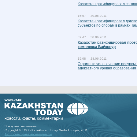
Казахстан ратифицировал согла
15:07 30.06.2011
Казахстан ратифицировал догов
субъектов по спорам в рамках Т
09:47 30.06.2011
Казахстан ратифицировал прото
комплекса Байконур
15:08 28.06.2011
Огромные человеческие ресурсы 
адекватного уровня образования 
Все права защишены
Copyright © ТОО «Kazakhstan Today Media Group», 2011
Авторские права на материалы