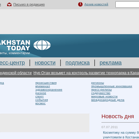
я
Письмо в редакцию
Архив новостей
есс-центр
новости
подписка
реклама
нской области
Нур Отан возьмет на контроль развитие технопарка в Караган
ура
происшествия
регионы
криминал
промышленные инновации
здравоохранение
пресс-релизы
разное
содружество
спорт
мировые новости
события
международные дела
космос
Новость дня
07.07.2011
Косметику на сумму б
уничтожили в Костана