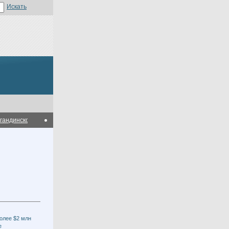
динской области
В Карагандинской области планируется построить мясопер
олее $2 млн
е