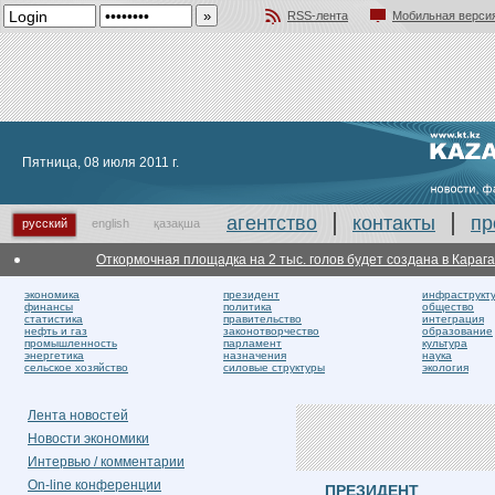
RSS-лента
Мобильная верси
Добавить в избранное
Пятница, 08 июля 2011 г.
агентство
контакты
пр
русский
english
қазақша
Откормочная площадка на 2 тыс. голов будет создана в Караганди
экономика
президент
инфраструкт
финансы
политика
общество
статистика
правительство
интеграция
нефть и газ
законотворчество
образование
промышленность
парламент
культура
энергетика
назначения
наука
сельское хозяйство
силовые структуры
экология
Лента новостей
Новости экономики
Интервью / комментарии
On-line конференции
ПРЕЗИДЕНТ