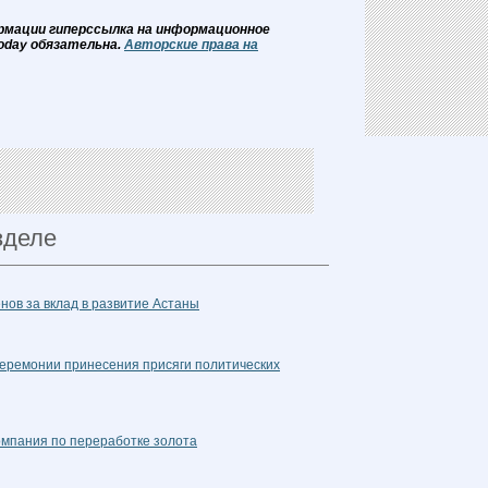
рмации гиперссылка на информационное
oday обязательна.
Авторские права на
зделе
нов за вклад в развитие Астаны
церемонии принесения присяги политических
омпания по переработке золота