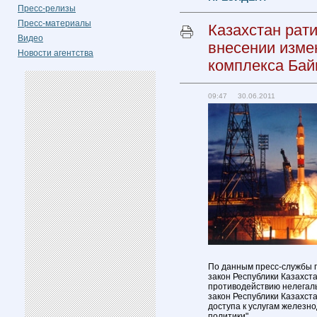
Пресс-релизы
Пресс-материалы
Казахстан рат
Видео
внесении изме
Новости агентства
комплекса Бай
09:47 30.06.2011
По данным пресс-службы п
закон Республики Казахст
противодействию нелегаль
закон Республики Казахст
доступа к услугам железн
политики".