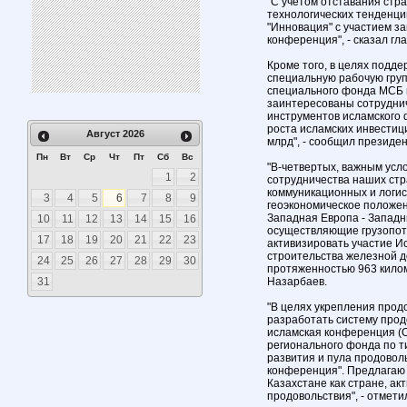
"С учетом отставания стр
технологических тенденц
"Инновация" с участием з
конференция", - сказал гла
Кроме того, в целях подд
специальную рабочую гру
специального фонда МСБ 
заинтересованы сотруднич
инструментов исламского 
роста исламских инвестиц
Август
2026
млрд", - сообщил президен
Пн
Вт
Ср
Чт
Пт
Сб
Вс
"В-четвертых, важным усл
1
2
сотрудничества наших стр
коммуникационных и логис
3
4
5
6
7
8
9
геоэкономическое положе
Западная Европа - Западн
10
11
12
13
14
15
16
осуществляющие грузопото
17
18
19
20
21
22
23
активизировать участие И
строительства железной д
24
25
26
27
28
29
30
протяженностью 963 киломе
31
Назарбаев.
"В целях укрепления прод
разработать систему про
исламская конференция (О
регионального фонда по т
развития и пула продовол
конференция". Предлагаю
Казахстане как стране, а
продовольствия", - отмети