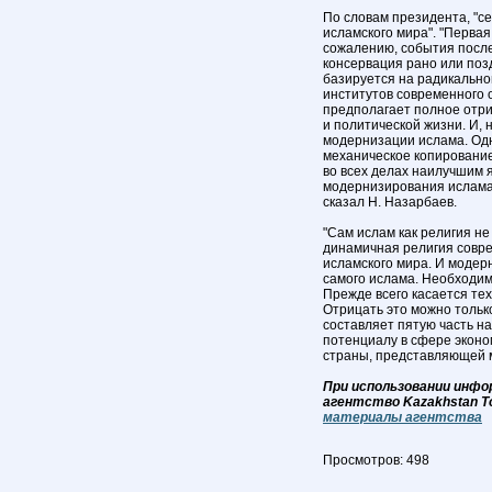
По словам президента, "с
исламского мира". "Первая
сожалению, события после
консервация рано или поз
базируется на радикально
институтов современного 
предполагает полное отри
и политической жизни. И, 
модернизации ислама. Одн
механическое копирование
во всех делах наилучшим я
модернизирования ислама в
сказал Н. Назарбаев.
"Сам ислам как религия не
динамичная религия совр
исламского мира. И модер
самого ислама. Необходим
Прежде всего касается тех
Отрицать это можно только
составляет пятую часть н
потенциалу в сфере эконо
страны, представляющей му
При использовании инфо
агентство Kazakhstan T
материалы агентства
Просмотров: 498