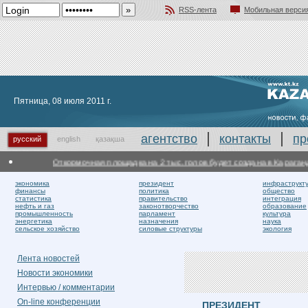
RSS-лента
Мобильная верси
Добавить в избранное
Пятница, 08 июля 2011 г.
агентство
контакты
пр
русский
english
қазақша
Откормочная площадка на 2 тыс. голов будет создана в Карагандин
экономика
президент
инфраструкт
финансы
политика
общество
статистика
правительство
интеграция
нефть и газ
законотворчество
образование
промышленность
парламент
культура
энергетика
назначения
наука
сельское хозяйство
силовые структуры
экология
Лента новостей
Новости экономики
Интервью / комментарии
On-line конференции
ПРЕЗИДЕНТ