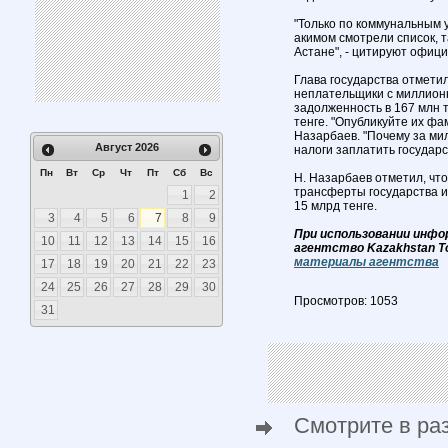
"Только по коммунальным у
акимом смотрели список, т
Астане", - цитируют офи
Глава государства отмети
неплательщики с миллион
задолженность в 167 млн т
тенге. "Опубликуйте их фам
Назарбаев. "Почему за ми
Август
2026
налоги заплатить государс
Пн
Вт
Ср
Чт
Пт
Сб
Вс
Н. Назарбаев отметил, что
трансферты государства и
1
2
15 млрд тенге.
3
4
5
6
7
8
9
При использовании инфо
10
11
12
13
14
15
16
агентство Kazakhstan T
материалы агентства
17
18
19
20
21
22
23
24
25
26
27
28
29
30
Просмотров: 1053
31
Смотрите в ра