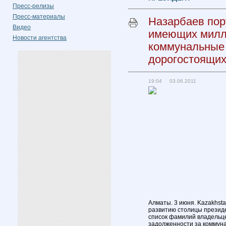
Пресс-релизы
Пресс-материалы
Назарбаев пор
Видео
имеющих милл
Новости агентства
коммунальные 
дорогостоящих
19:04 03.06.2011
Алматы. 3 июня. Kazakhst
развитию столицы президе
список фамилий владельц
задолженности за коммуна