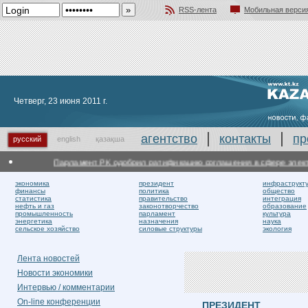
RSS-лента
Мобильная верси
Добавить в избранное
Четверг, 23 июня 2011 г.
агентство
контакты
пр
русский
english
қазақша
Парламент РК одобрил ратификацию соглашения в сфере электроэ
экономика
президент
инфраструкт
финансы
политика
общество
статистика
правительство
интеграция
нефть и газ
законотворчество
образование
промышленность
парламент
культура
энергетика
назначения
наука
сельское хозяйство
силовые структуры
экология
Лента новостей
Новости экономики
Интервью / комментарии
On-line конференции
ПРЕЗИДЕНТ