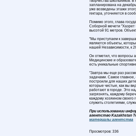
творчества школьников. В 
запланирована на декабрь
уже возведены этажи этог
гектара, уточняется в соо
Помимо этого, глава госу
Соборной мечети "Хазрет 
высотой 91 метров. Объект
"Мы приступаем к заверш
являются объекты, которы
нашей Независимости, к 20
Он отметил, что вопросы 
Медицинские и образовате
есть уникальные спортивн
"Завтра мы еще раз рассм
задачами. Самое главное, 
построили для наших детей
которые чистые, как вы ви
работают в городе. Это н
загрязнять, каждому бере
каждому хозяином своего г
служить столетиями, служи
При использовании инфо
агентство Kazakhstan T
материалы агентства
Просмотров: 336