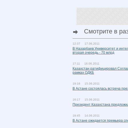
Смотрите в ра
12:37 17.06.2011
В Назарбаев Университет и инте
вторая очередь - 70 млрд
17:11 16.06.2011
Казахстан ратифицировал Соглаш
рамках ОДКБ
19:16 15.06.2011
В Астане состоялась встреча пре
16:17 15.06.2011
Президент Казахстана предложи
18:45 14.06.2011
В Астане ожидается премьера сп