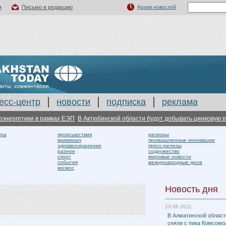
я
Письмо в редакцию
Архив новостей
есс-центр
новости
подписка
реклама
етики в рамках ЕЭП
В Актюбинской области будут добывать цинковую руду
С
ура
происшествия
регионы
криминал
промышленные инновации
здравоохранение
пресс-релизы
разное
содружество
спорт
мировые новости
события
международные дела
космос
Новость дня
23.06.2011
В Алматинской област
сняли с пика Комсомо