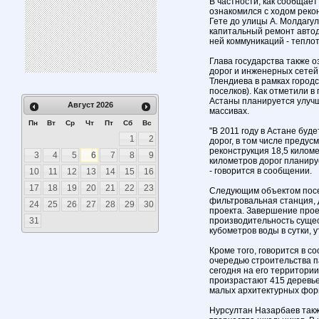
В частности, как сообщает
ознакомился с ходом реко
Гете до улицы А. Молдагул
капитальный ремонт автод
ней коммуникаций - тепло
Глава государства также о
дорог и инженерных сетей
Тлендиева в рамках город
поселков). Как отметили в
Астаны планируется улуч
Август
2026
массивах.
Пн
Вт
Ср
Чт
Пт
Сб
Вс
"В 2011 году в Астане буд
1
2
дорог, в том числе предус
реконструкция 18,5 киломе
3
4
5
6
7
8
9
километров дорог планиру
- говорится в сообщении.
10
11
12
13
14
15
16
17
18
19
20
21
22
23
Следующим объектом посе
фильтровальная станция, 
24
25
26
27
28
29
30
проекта. Завершение прое
31
производительность сущес
кубометров воды в сутки, 
Кроме того, говорится в 
очередью строительства па
сегодня на его территории
произрастают 415 деревье
малых архитектурных фор
Нурсултан Назарбаев такж