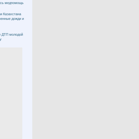
ась медпомощь
и Казахстана
менные дожди и
е ДТП молодой
у