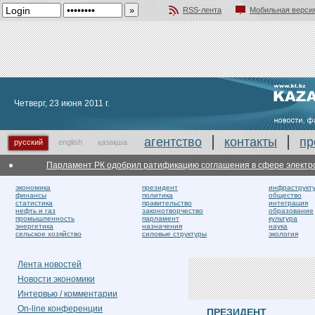
RSS-лента
Мобильная верси
Добавить в избранное
Четверг, 23 июня 2011 г.
агентство
контакты
пр
русский
english
қазақша
Парламент РК одобрил ратификацию соглашения в сфере электроэнерг
экономика
президент
инфраструкт
финансы
политика
общество
статистика
правительство
интеграция
нефть и газ
законотворчество
образование
промышленность
парламент
культура
энергетика
назначения
наука
сельское хозяйство
силовые структуры
экология
Лента новостей
Новости экономики
Интервью / комментарии
On-line конференции
ПРЕЗИДЕНТ