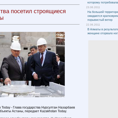
которому потребовал
23.06.2011
ства посетил строящиеся
На большей территори
ожидаются кратковре
ны
порывистый ветер
22.06.2011
В Алматы в результат
женщине оторвало ног
n Today - Глава государства Нурсултан Назарбаев
бъекты Астаны, передает Kazakhstan Today.