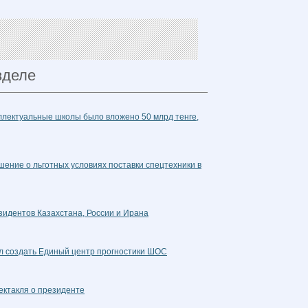
зделе
ллектуальные школы было вложено 50 млрд тенге,
ение о льготных условиях поставки спецтехники в
зидентов Казахстана, России и Ирана
л создать Единый центр прогностики ШОС
ектакля о президенте