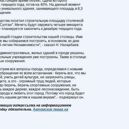
настоящее время объект, сдача которого
 текущего года, готов на 40%. На данный момент
о уникального здания, занимающего площадь в 8,3
бщении.
дарства посетил строительную площадку столичной
Султан". Мечеть будут окружать четыре минарета
 планируется закончить к декабрю текущего года.
ающей стадии строительства нашей столицы. Ими
е мы собираемся построить, в основном, ко дню
-летию Независимости", - сказал Н. Назарбаев.
административных, жилых зданий в городе решены.
льные учреждения уже построены. Также в столице
ые сооружения.
отрим все вопросы города, определимся с новыми
обращение ко всем астанчанам - беречь все, что мы
, учить детей культуре, не загрязнять улицы,
дите, а это - огромный труд людей, которые
адо беречь, беречь спортивные сооружения, не
чь каждое дерево, каждое лесонасаждение, быть
орода и любить этот город. Потому что город будет
ть нашим детям и нашим внукам", - подчеркнул он.
рмации гиперссылка на информационное
oday обязательна.
Авторские права на