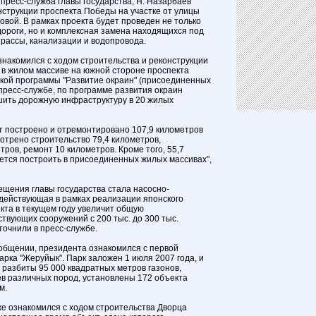
 пресс-служба главы государства, Н. Назарбаев
нструкции проспекта Победы на участке от улицы
овой. В рамках проекта будет проведен не только
ороги, но и комплексная замена находящихся под
трассы, канализации и водопровода.
знакомился с ходом строительства и реконструкции
 в жилом массиве на южной стороне проспекта
ской программы "Развитие окраин" (присоединенных
 пресс-службе, по программе развития окраин
шить дорожную инфраструктуру в 20 жилых
ет построено и отремонтировано 107,9 километров
мотрено строительство 79,4 километров,
тров, ремонт 10 километров. Кроме того, 55,7
ется построить в присоединенных жилых массивах",
щения главы государства стала насосно-
действующая в рамках реализации японского
кта в текущем году увеличит общую
твующих сооружений с 200 тыс. до 300 тыс.
уточнили в пресс-службе.
сообщении, президента ознакомился с первой
рка "Жеруйык". Парк заложен 1 июля 2007 года, и
 разбиты 95 000 квадратных метров газонов,
в различных пород, установлены 172 объекта
м.
е ознакомился с ходом строительства Дворца