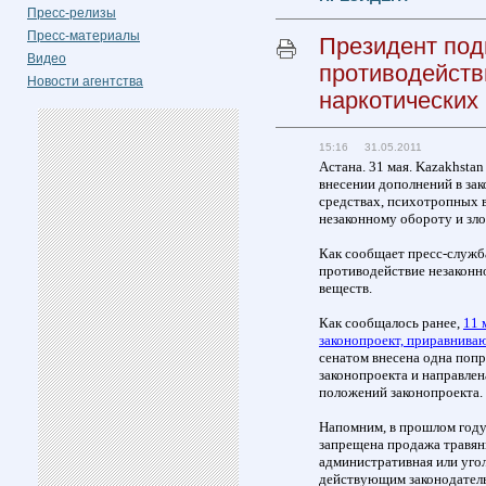
Пресс-релизы
Пресс-материалы
Президент под
Видео
противодейств
Новости агентства
наркотических
15:16 31.05.2011
Астана. 31 мая. Kazakhstan
внесении дополнений в зак
средствах, психотропных 
незаконному обороту и зло
Как сообщает пресс-служба
противодействие незаконн
веществ.
Как сообщалось ранее,
11 
законопроект, приравнива
сенатом внесена одна попр
законопроекта и направлен
положений законопроекта.
Напомним, в прошлом году
запрещена продажа травян
административная или уго
действующим законодатель