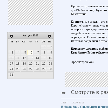
Кроме того, отвечая на в
дел РК Александр Кулинич 
Казахстане.
Курительные миксы - это с
Европейские ученые уже по
заморских трав, пропитан
воздействие естественных
Август
2026
марихуане. Галлюцинации 
Их также запретили в стра
Пн
Вт
Ср
Чт
Пт
Сб
Вс
1
2
При использовании инфор
Kazakhstan Today обязате
3
4
5
6
7
8
9
10
11
12
13
14
15
16
Просмотров: 449
17
18
19
20
21
22
23
24
25
26
27
28
29
30
31
Смотрите в ра
12:37 17.06.2011
В Назарбаев Университет и инте