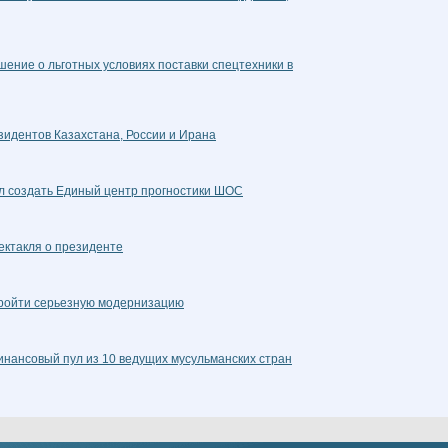
ение о льготных условиях поставки спецтехники в
зидентов Казахстана, России и Ирана
л создать Единый центр прогностики ШОС
ектакля о президенте
ройти серьезную модернизацию
нансовый пул из 10 ведущих мусульманских стран