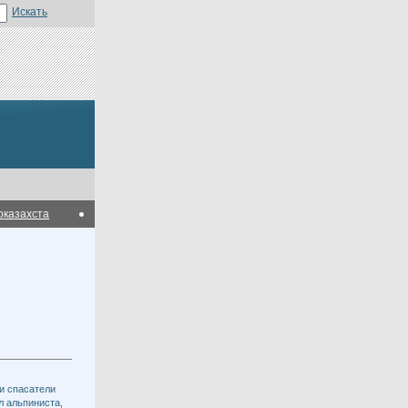
ахстанским предприятиям вернули затраты по выводу продукции на зарубеж
и спасатели
л альпиниста,