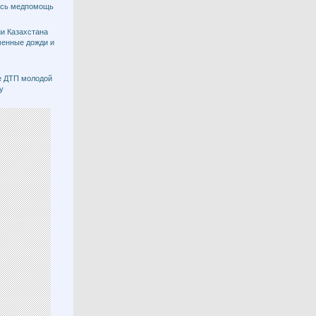
ась медпомощь
и Казахстана
менные дожди и
е ДТП молодой
у