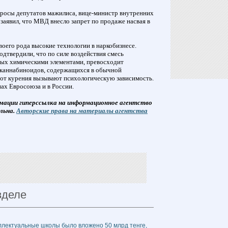
опросы депутатов мажилиса, вице-министр внутренних
заявил, что МВД внесло запрет по продаже насвая в
воего рода высокие технологии в наркобизнесе.
дтвердили, что по силе воздействия смесь
ных химическими элементами, превосходит
 каннабиноидов, содержащихся в обычной
от курения вызывают психологическую зависимость.
нах Евросоюза и в России.
мации гиперссылка на информационное агентство
льна.
Авторские права на материалы агентства
зделе
ллектуальные школы было вложено 50 млрд тенге,