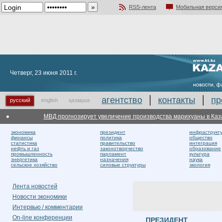
RSS-лента
Мобильная верси
Добавить в избранное
Четверг, 23 июня 2011 г.
агентство
контакты
пр
русский
english
қазақша
МВД прогнозирует увеличение производства марихуаны в Казахста
экономика
президент
инфраструкт
финансы
политика
общество
статистика
правительство
интеграция
нефть и газ
законотворчество
образование
промышленность
парламент
культура
энергетика
назначения
наука
сельское хозяйство
силовые структуры
экология
Лента новостей
Новости экономики
Интервью / комментарии
On-line конференции
ПРЕЗИДЕНТ