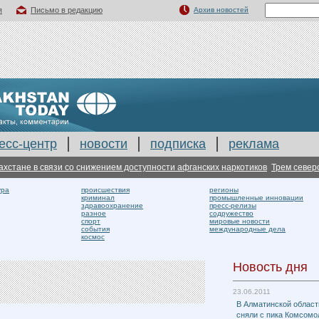
я
Письмо в редакцию
Архив новостей
есс-центр
новости
подписка
реклама
не в связи со снижением доступности афганских наркотиков
Трем североказ
ура
происшествия
регионы
криминал
промышленные инновации
здравоохранение
пресс-релизы
разное
содружество
спорт
мировые новости
события
международные дела
космос
Новость дня
23.06.2011
В Алматинской област
сняли с пика Комсомо