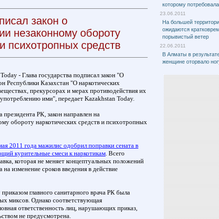
которому потребовал
23.06.2011
писал закон о
На большей территори
ожидаются кратковре
ии незаконному обороту
порывистый ветер
 и психотропных средств
22.06.2011
В Алматы в результат
женщине оторвало ног
 Today - Глава государства подписал закон "О
он Республики Казахстан "О наркотических
веществах, прекурсорах и мерах противодействия их
употреблению ими", передает Kazakhstan Today.
 президента РК, закон направлен на
ому обороту наркотических средств и психотропных
мая 2011 года мажилис одобрил поправки сената в
ющий курительные смеси к наркотикам
. Всего
авка, которая не меняет концептуальных положений
а на изменение сроков введения в действие
 приказом главного санитарного врача РК была
ых миксов. Однако соответствующая
ловная ответственность лиц, нарушающих приказ,
ством не предусмотрена.