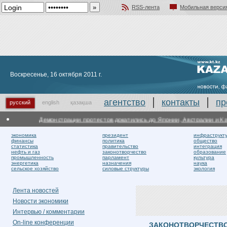
RSS-лента
Мобильная верси
Добавить в избранное
Воскресенье, 16 октября 2011 г.
агентство
контакты
пр
русский
english
қазақша
Демонстрации протестов докатились до Японии, Австралии и Кан
экономика
президент
инфраструкт
финансы
политика
общество
статистика
правительство
интеграция
нефть и газ
законотворчество
образование
промышленность
парламент
культура
энергетика
назначения
наука
сельское хозяйство
силовые структуры
экология
Лента новостей
Новости экономики
Интервью / комментарии
On-line конференции
ЗАКОНОТВОРЧЕСТВ