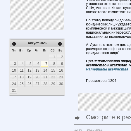
уголовная ответственност
США, Англии и Китае, нужн
посоветовал компетентным
По этому поводу он добави
юридических лиц нуждаетс
комплексной и междисципл
национальных интересах"
наказания за правонаруш
Август
2026
А. Лукин в ответном докла
размеров штрафных санкц
Пн
Вт
Ср
Чт
Пт
Сб
Вс
юридического лица".
1
2
При использовании инфо
3
4
5
6
7
8
9
агентство Kazakhstan T
материалы агентства
10
11
12
13
14
15
16
17
18
19
20
21
22
23
Просмотров: 1204
24
25
26
27
28
29
30
31
Смотрите в ра
12:50 10.10.2011