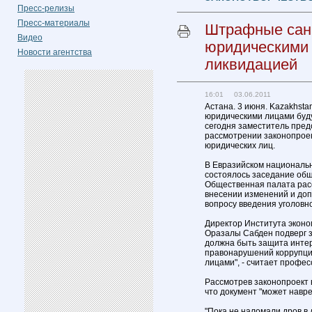
Пресс-релизы
Пресс-материалы
Штрафные сан
Видео
юридическими 
Новости агентства
ликвидацией
16:01 03.06.2011
Астана. 3 июня. Kazakhst
юридическими лицами буд
сегодня заместитель пре
рассмотрении законопроек
юридических лиц.
В Евразийском национальн
состоялось заседание об
Общественная палата рас
внесении изменений и доп
вопросу введения уголовн
Директор Института эконо
Оразалы Сабден подверг з
должна быть защита интер
правонарушений коррупци
лицами", - считает профес
Рассмотрев законопроект 
что документ "может навре
"Пока не наломали дров в 