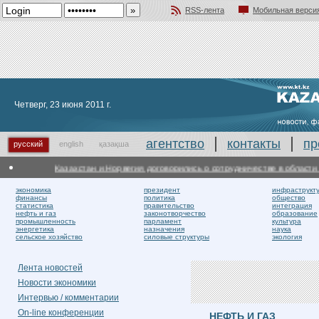
RSS-лента
Мобильная верси
Добавить в избранное
Четверг, 23 июня 2011 г.
агентство
контакты
пр
русский
english
қазақша
Казахстан и Норвегия договорились о сотрудничестве в области п
экономика
президент
инфраструкт
финансы
политика
общество
статистика
правительство
интеграция
нефть и газ
законотворчество
образование
промышленность
парламент
культура
энергетика
назначения
наука
сельское хозяйство
силовые структуры
экология
Лента новостей
Новости экономики
Интервью / комментарии
On-line конференции
НЕФТЬ И ГАЗ