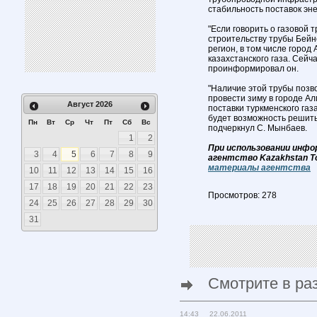
стабильность поставок эне
"Если говорить о газовой 
строительству трубы Бейн
регион, в том числе город
казахстанского газа. Сейч
проинформировал он.
"Наличие этой трубы позв
провести зиму в городе А
Август
2026
поставки туркменского газа
будет возможность решить
Пн
Вт
Ср
Чт
Пт
Сб
Вс
подчеркнул С. Мынбаев.
1
2
При использовании инфо
3
4
5
6
7
8
9
агентство Kazakhstan T
материалы агентства
10
11
12
13
14
15
16
17
18
19
20
21
22
23
Просмотров: 278
24
25
26
27
28
29
30
31
Смотрите в ра
14:43 22.06.2011