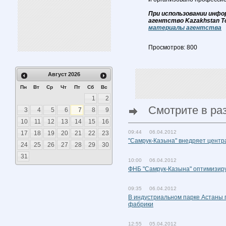
При использовании инфо
агентство Kazakhstan T
материалы агентства
Просмотров: 800
Август
2026
Пн
Вт
Ср
Чт
Пт
Сб
Вс
1
2
Смотрите в ра
3
4
5
6
7
8
9
10
11
12
13
14
15
16
09:44 06.04.2012
17
18
19
20
21
22
23
"Самрук-Казына" внедряет центр
24
25
26
27
28
29
30
31
10:00 06.04.2012
ФНБ "Самрук-Казына" оптимизиру
09:35 06.04.2012
В индустриальном парке Астаны 
фабрики
12:55 05.04.2012