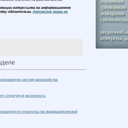
рмации гиперссылка на информационное
oday обязательна.
Авторские права на
зделе
ализованную систему казначейства
ет структуру и численность
планируется строительство фармацевтической