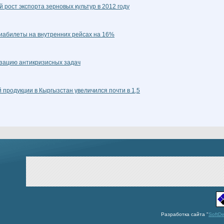
рост экспорта зерновых культур в 2012 году
иабилеты на внутренних рейсах на 16%
зацию антикризисных задач
й продукции в Кыргызстан увеличился почти в 1,5
Разработка сайта "
SoftD