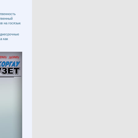
твенность
ственный
ов на госязык
еднесрочные
а как