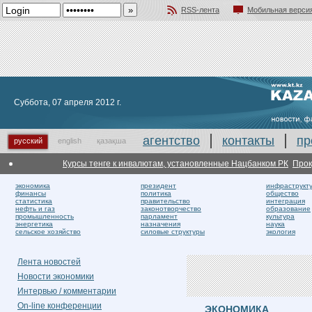
RSS-лента
Мобильная верси
Добавить в избранное
Суббота, 07 апреля 2012 г.
агентство
контакты
пр
русский
english
қазақша
Курсы тенге к инвалютам, установленные Нацбанком РК
Прокура
экономика
президент
инфраструкт
финансы
политика
общество
статистика
правительство
интеграция
нефть и газ
законотворчество
образование
промышленность
парламент
культура
энергетика
назначения
наука
сельское хозяйство
силовые структуры
экология
Лента новостей
Новости экономики
Интервью / комментарии
On-line конференции
ЭКОНОМИКА