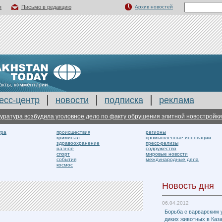
я
Письмо в редакцию
Архив новостей
есс-центр
новости
подписка
реклама
тура возбудила уголовное дело по факту обрушения элитной новостройки в К
ура
происшествия
регионы
криминал
промышленные инновации
здравоохранение
пресс-релизы
разное
содружество
спорт
мировые новости
события
международные дела
космос
Новость дня
06.04.2012
Борьба с варварским
диких животных в Каз