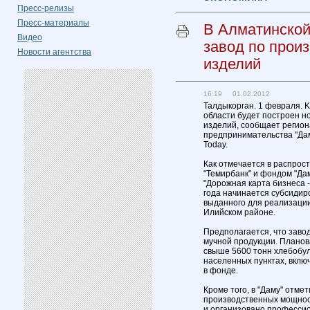
Пресс-релизы
Пресс-материалы
В Алматинской
Видео
завод по прои
Новости агентства
изделий
16:19 01.02.2012
Талдыкорган. 1 февраля. 
области будет построен н
изделий, сообщает регио
предпринимательства "Дам
Today.
Как отмечается в распрос
"Темирбанк" и фондом "Да
"Дорожная карта бизнеса -
года начинается субсидир
выданного для реализации
Илийском районе.
Предполагается, что заво
мучной продукции. Планов
свыше 5600 тонн хлебобул
населенных пунктах, включ
в фонде.
Кроме того, в "Даму" отме
производственных мощност
и организовано профессио