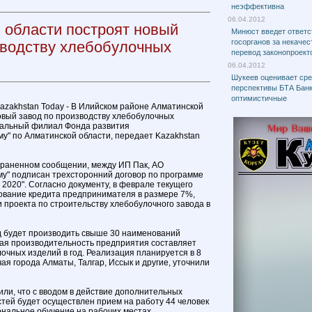
неэффективна
06.04.2012
 области построят новый
Минюст введет ответс
госорганов за некаче
зводству хлебобулочных
перевод законопроект
06.04.2012
Шукеев оценивает ср
перспективы БТА Банк
оптимистичные
Kazakhstan Today - В Илийском районе Алматинской
овый завод по производству хлебобулочных
нальный филиал Фонда развития
у" по Алматинской области, передает Kazakhstan
траненном сообщении, между ИП Пак, АО
му" подписан трехсторонний договор по программе
 2020". Согласно документу, в феврале текущего
ование кредита предпринимателя в размере 7%,
 проекта по строительству хлебобулочного завода в
д будет производить свыше 30 наименований
ая производительность предприятия составляет
очных изделий в год. Реализация планируется в 8
ая города Алматы, Талгар, Иссык и другие, уточнили
тили, что с вводом в действие дополнительных
ей будет осуществлен прием на работу 44 человек
нальное обучение на рабочих местах.