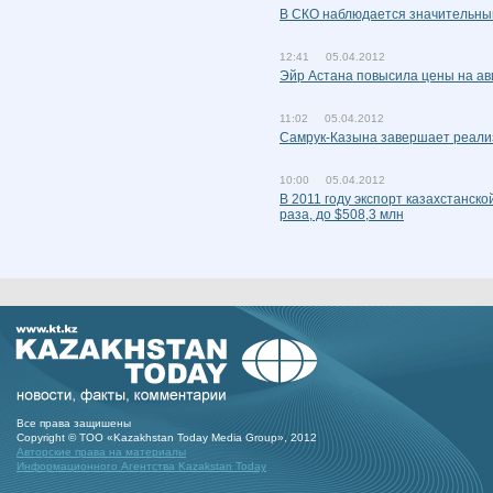
В СКО наблюдается значительный 
12:41 05.04.2012
Эйр Астана повысила цены на ав
11:02 05.04.2012
Самрук-Казына завершает реали
10:00 05.04.2012
В 2011 году экспорт казахстанско
раза, до $508,3 млн
Все права защишены
Copyright © ТОО «Kazakhstan Today Media Group», 2012
Авторские права на материалы
Информационного Агентства Kazakstan Today