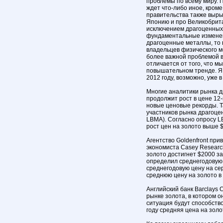
проблемы по всему миру. П
ждет что-либо иное, кром
правительства также выры
Японию и про Великобритан
исключением драгоценных 
фундаментальные изменен
драгоценные металлы, то 
владельцев физического ме
более важной проблемой в
отличается от того, что м
повышательном тренде. Я 
2012 году, возможно, уже в I
Многие аналитики рынка д
продолжит рост в цене 12-
новые ценовые рекорды. 
участников рынка драгоцен
LBMA). Согласно опросу 
рост цен на золото выше $
Агентство Goldenfront при
экономиста Casey Research
золото достигнет $2000 з
определил среднегодовую ц
среднегодовую цену на сер
среднюю цену на золото в 
Английский банк Barclays 
рынке золота, в котором 
ситуация будут способство
году средняя цена на золо