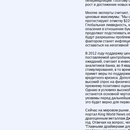
гиперинфляции. Поэтому 
рост и достижение новых 
Многие эксперты считают, 
ценовые максимумы. "Мы о
протестируют отметку $2200
Глобальная ликвидность, 
опасения в отношении бум
продолжат подстегивать ин
будут разрешены проблем
фактором станет инфляция
оставаться на негативной 
В 2012 году поддержку цен
поставляемой центробанк
ожиданий, считают в инве
аналитиков банка, во II к
стимулирования, в то врем
примет меры по поддержк
кредитного кризиса. Доп
высокий спрос на физическ
прежнему позитивно оцени
Однако в условиях высокой
останется основной черто
уязвимы перед дальнейши
это будет верно для перво
Сейчас на мировом рынке 
портал King World News о
драгоценным металлам Дже
год. Отвечая на вопрос, че
"Главными драйверами дл