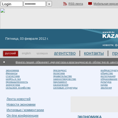
RSS-лента
Мобильная верси
Добавить в избранное
Пятница, 03 февраля 2012 г.
агентство
контакты
пр
русский
english
қазақша
Финполиция обвиняет директора карагандинского областного центра кро
экономика
президент
инфраструкт
финансы
политика
общество
статистика
правительство
интеграция
нефть и газ
законотворчество
образование
промышленность
парламент
культура
энергетика
назначения
наука
сельское хозяйство
силовые структуры
экология
Лента новостей
Новости экономики
Интервью / комментарии
On-line конференции
ЭКОНОМИКА