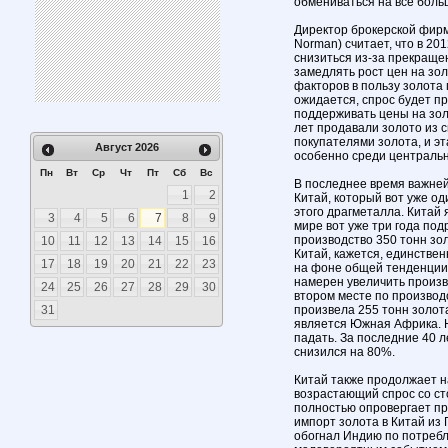
обмениваться на все боль
Директор брокерской фирм
Norman) считает, что в 20
снизиться из-за прекраще
замедлять рост цен на зо
факторов в пользу золота 
ожидается, спрос будет п
поддерживать цены на зол
лет продавали золото из с
покупателями золота, и эт
Август
2026
особенно среди центральн
Пн
Вт
Ср
Чт
Пт
Сб
Вс
В последнее время важне
1
2
Китай, который вот уже о
этого драгметалла. Китай
3
4
5
6
7
8
9
мире вот уже три года под
производство 350 тонн зо
10
11
12
13
14
15
16
Китай, кажется, единствен
17
18
19
20
21
22
23
на фоне общей тенденции 
намерен увеличить произво
24
25
26
27
28
29
30
втором месте по производ
31
произвела 255 тонн золот
является Южная Африка. Н
падать. За последние 40 
снизился на 80%.
Китай также продолжает н
возрастающий спрос со ст
полностью опровергает пр
импорт золота в Китай из 
обогнал Индию по потребл