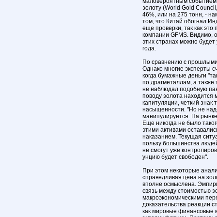
маловероятным событием. 
золоту (World Gold Counci
46%, или на 275 тонн, - н
том, что Китай обогнал Ин
еще проверки, так как эт
компании GFMS. Видимо, 
этих странах можно будет 
года.
По сравнению с прошлыми 
Однако многие эксперты сч
когда бумажные деньги "таю
по драгметаллам, а также 
не наблюдал подобную пани
поводу золота находится 
капитуляции, четкий знак 
насыщенности. "Но не над
манипулируется. На рынке
Еще никогда не было тако
этими активами оставалис
наказанием. Текущая ситуа
пользу большинства людей
не смогут уже контролиров
унцию будет свободен".
При этом некоторые аналит
справедливая цена на золо
вполне осмыслена. Эмпири
связь между стоимостью з
макроэкономическими пере
доказательства реакции с
как мировые финансовые 