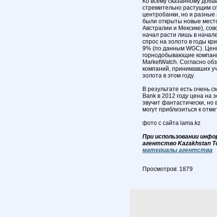
Ко всему сказанному доба
стремительно растущим сп
центробанки, но и разные 
были открыты новые место
Австралии и Мексике), сов
начал расти лишь в начале
спрос на золото в годы кр
9% (по данным WGC). Цены 
горнодобывающие компании
MarketWatch. Согласно об
компаний, принимавших уч
золота в этом году.
В результате есть очень с
Bank в 2012 году цена на 
звучит фантастически, но 
могут приблизиться к отме
фото с сайта lama.kz
При использовании инфо
агентство Kazakhstan T
материалы агентства
Просмотров: 1879