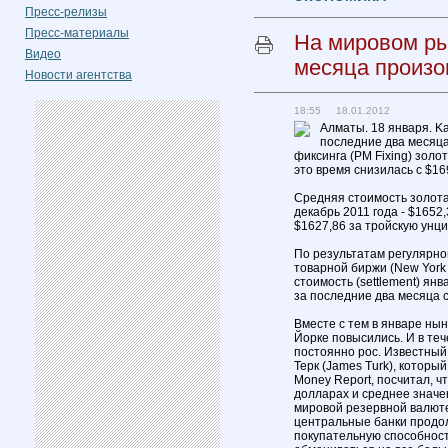
Пресс-релизы
Пресс-материалы
На мировом ры
Видео
месяца произо
Новости агентства
18:55 18.01.2012
Алматы. 18 января. K
последние два месяц
фиксинга (PM Fixing) золо
это время снизилась с $16
Средняя стоимость золота 
декабрь 2011 года - $1652
$1627,86 за тройскую унци
По результатам регулярно
товарной биржи (New York
стоимость (settlement) ян
за последние два месяца с
Вместе с тем в январе нын
Йорке повысились. И в теч
постоянно рос. Известны
Терк (James Turk), который
Money Report, посчитал, ч
долларах и среднее значе
мировой резервной валюте
центральные банки продо
покупательную способност