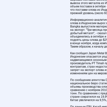
вывоза этого металла из 
объем поставок в октябре 
что поставки олова из Инд
прежний уровень (около 60
Информационно-аналитичес
олова в Индонезии вырос в
Bangka выпустили материа
на экспорт. "Три месяца п
добытый металл", - сказа
объединились в октябре и 
поднять цены олова до $2
в конце ноября, когда ком
Таким образом, к началу 
Как сообщил Japan Metal B
Индонезии опасаются ухуд
надвигающимся сезонным 
производитель PT Timah п
контрактам, страх недост
запрет на экспорт олова и
изменениям цен на миров
По сообщению агентства D
национальное бюро статисти
объемы производства олов
сравнению с ноябрем 2010
тонн. По сравнению с пр
стране сократился на 19,9
Китае увеличился на 9,5%, 
По данным ITRI, Китай им