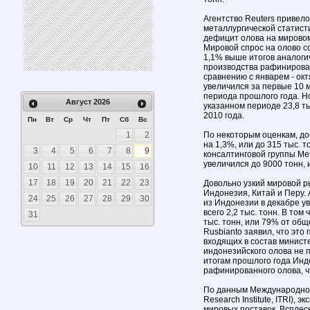
Агентство Reuters приве
металлургической статистик
дефицит олова на мировом
Мировой спрос на олово сос
1,1% выше итогов аналоги
производства рафинирован
сравнению с январем - ок
увеличился за первые 10 м
периода прошлого года. Н
Август
2026
указанном периоде 23,8 ты
2010 года.
Пн
Вт
Ср
Чт
Пт
Сб
Вс
1
2
По некоторым оценкам, до
на 1,3%, или до 315 тыс.
3
4
5
6
7
8
9
консалтинговой группы Met
увеличился до 9000 тонн, и
10
11
12
13
14
15
16
17
18
19
20
21
22
23
Довольно узкий мировой р
Индонезия, Китай и Перу. 
24
25
26
27
28
29
30
из Индонезии в декабре ув
всего 2,2 тыс. тонн. В том
31
тыс. тонн, или 79% от общ
Rusbianto заявил, что эт
входящих в состав минист
индонезийского олова не п
итогам прошлого года Инд
рафинированного олова, ч
По данным Международного 
Research Institute, ITRI),
мировых поставок. Всплес