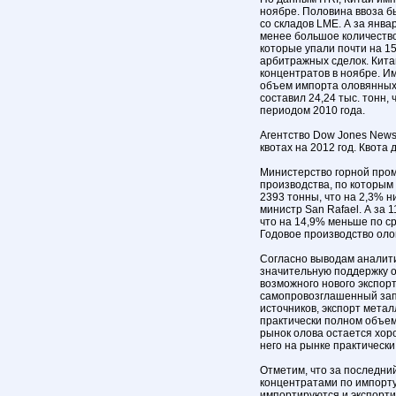
ноябре. Половина ввоза б
со складов LME. А за январ
менее большое количество
которые упали почти на 1
арбитражных сделок. Кита
концентратов в ноябре. И
объем импорта оловянных 
составил 24,24 тыс. тонн
периодом 2010 года.
Агентство Dow Jones News
квотах на 2012 год. Квота 
Министерство горной пр
производства, по которым 
2393 тонны, что на 2,3% н
министр San Rafael. А за 
что на 14,9% меньше по с
Годовое производство олов
Согласно выводам аналити
значительную поддержку о
возможного нового экспор
самопровозглашенный запр
источников, экспорт метал
практически полном объеме
рынок олова остается хор
него на рынке практически
Отметим, что за последни
концентратами по импорту
импортируются и экспорти