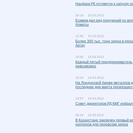
Нацбанк РК готовится к запуску с
19:19 15.03.2012
Есимов дал ряд поручений по во
Алматы
12:56 15.03.2012
Более 300 тыс. тонн зерна в про
Актау
18:30 14.03.2012
Каждый пятый предприниматель ув
невозможно
16:14 14.03.2012
На Лондонской бирже металлов д
последние дни марта произошел 
13:57 14.03.2012
Совет директоров РД КМГ избрал
09:19 14.03.2012
В Казахстане заключен первый ко
хопперов для перевозки зерна