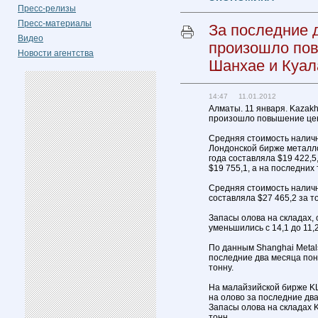
Пресс-релизы
Пресс-материалы
За последние 
Видео
произошло пов
Новости агентства
Шанхае и Куал
14:47 11.01.2012
Алматы. 11 января. Kazakh
произошло повышение цен 
Средняя стоимость наличн
Лондонской бирже металло
года составляла $19 422,5
$19 755,1, а на последних 
Средняя стоимость наличн
составляла $27 465,2 за т
Запасы олова на складах,
уменьшились с 14,1 до 11,2
По данным Shanghai Metal
последние два месяца пони
тонну.
На малайзийской бирже KL
на олово за последние два
Запасы олова на складах K
тонн.