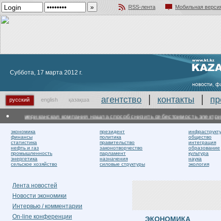
RSS-лента
Мобильная верси
Добавить в избранное
Суббота, 17 марта 2012 г.
агентство
контакты
пр
русский
english
қазақша
Американская компания нашла способ снизить себестоимость электричеств
экономика
президент
инфраструкт
финансы
политика
общество
статистика
правительство
интеграция
нефть и газ
законотворчество
образование
промышленность
парламент
культура
энергетика
назначения
наука
сельское хозяйство
силовые структуры
экология
Лента новостей
Новости экономики
Интервью / комментарии
On-line конференции
ЭКОНОМИКА