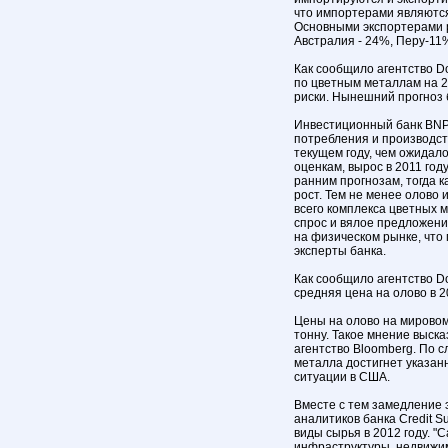
что импортерами являются
Основными экспортерами р
Австралия - 24%, Перу-11
Как сообщило агентство D
по цветным металлам на 2
риски. Нынешний прогноз б
Инвестиционный банк BNP
потребления и производст
текущем году, чем ожидал
оценкам, вырос в 2011 год
ранним прогнозам, тогда к
рост. Тем не менее олово
всего комплекса цветных 
спрос и вялое предложени
на физическом рынке, что 
эксперты банка.
Как сообщило агентство Do
средняя цена на олово в 2
Цены на олово на мировом 
тонну. Такое мнение выск
агентство Bloomberg. По 
металла достигнет указан
ситуации в США.
Вместе с тем замедление 
аналитиков банка Credit S
виды сырья в 2012 году. "
инфраструктуры, недвижим