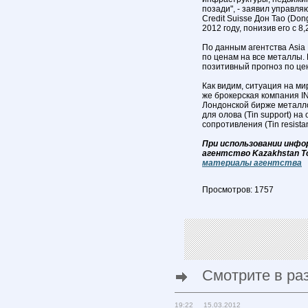
позади", - заявил управл
Credit Suisse Дон Тао (Do
2012 году, понизив его с 8
По данным агентства Asia 
по ценам на все металлы.
позитивный прогноз по це
Как видим, ситуация на м
же брокерская компания IN
Лондонской бирже металл
для олова (Tin support) на
сопротивления (Tin resista
При использовании инфо
агентство Kazakhstan T
материалы агентства
Просмотров: 1757
Смотрите в ра
19:22 15.03.2012