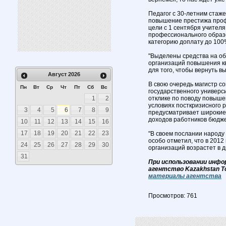
Педагог с 30-летним стаж
повышение престижа профе
цели с 1 сентября учителя
профессионального образ
категорию доплату до 100
"Выделены средства на о
организаций повышения кв
для того, чтобы вернуть вы
Август
2026
В свою очередь магистр с
Пн
Вт
Ср
Чт
Пт
Сб
Вс
государственного универси
1
2
отклике по поводу повыше
условиях посткризисного 
3
4
5
6
7
8
9
предусматривает широкие
доходов работников бюдже
10
11
12
13
14
15
16
17
18
19
20
21
22
23
"В своем послании народу
особо отметил, что в 201
24
25
26
27
28
29
30
организаций возрастет в д
31
При использовании инфо
агентство Kazakhstan T
материалы агентства
Просмотров: 761