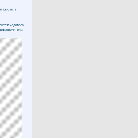
 мажилис в
онтаж ходового
метрополитена