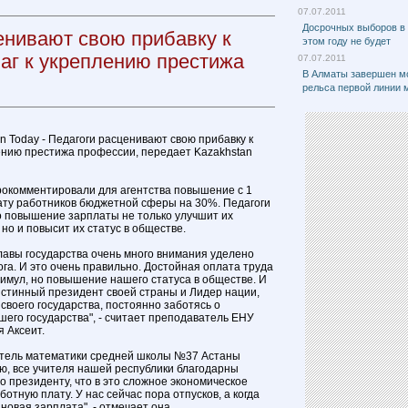
07.07.2011
Досрочных выборов в
енивают свою прибавку к
этом году не будет
шаг к укреплению престижа
07.07.2011
В Алматы завершен м
рельса первой линии 
n Today - Педагоги расценивают свою прибавку к
лению престижа профессии, передает Kazakhstan
рокомментировали для агентства повышение с 1
ату работников бюджетной сферы на 30%. Педагоги
о повышение зарплаты не только улучшит их
но и повысит их статус в обществе.
главы государства очень много внимания уделено
га. И это очень правильно. Достойная оплата труда
стимул, но повышение нашего статуса в обществе. И
истинный президент своей страны и Лидер нации,
своего государства, постоянно заботясь о
шего государства", - считает преподаватель ЕНУ
я Аксеит.
итель математики средней школы №37 Астаны
ю, все учителя нашей республики благодарны
о президенту, что в это сложное экономическое
тную плату. У нас сейчас пора отпусков, а когда
 новая зарплата", - отмечает она.