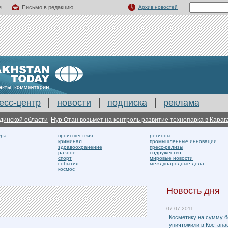
я
Письмо в редакцию
Архив новостей
есс-центр
новости
подписка
реклама
ской области
Нур Отан возьмет на контроль развитие технопарка в Караганди
ура
происшествия
регионы
криминал
промышленные инновации
здравоохранение
пресс-релизы
разное
содружество
спорт
мировые новости
события
международные дела
космос
Новость дня
07.07.2011
Косметику на сумму б
уничтожили в Костана