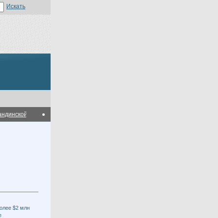
нской области
В Карагандинской области планируется построить мясопере
олее $2 млн
е