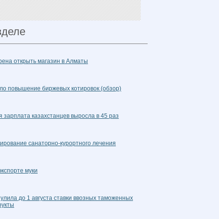
зделе
рена открыть магазин в Алматы
ло повышение биржевых котировок (обзор)
 зарплата казахстанцев выросла в 45 раз
ирование санаторно-курортного лечения
экспорте муки
улила до 1 августа ставки ввозных таможенных
рукты