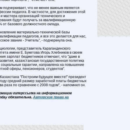
ем подчеркивает, что не менее важным является
ссии педагога. В частности, для достижения этой
 и мастера организаций технического и
ования будут получать за квалификационную
% от базового должностного оклада.
бновление материально-технической базы
алификации педагогов, и все это делается для нас,
сокое звание - Учитель", - подчеркнула она.
оциологии, представитель Карагандинского
тета имени Е. Букетова Игорь Хлебников в своем
ния зарплат бюджетников отмечает, что "даже в
развития, казахстанская государственная политика
 социальные гарантии, направлена на повышение
тной сферы, пенсионеров, студентов".
 Казахстана "Построим будущее вместе!" президент
2 году средний размер заработной платы бюджетных
ва раза по сравнению с 2008 годом", - напомнил он.
рмации гиперссылка на информационное
oday обязательна.
Авторские права на