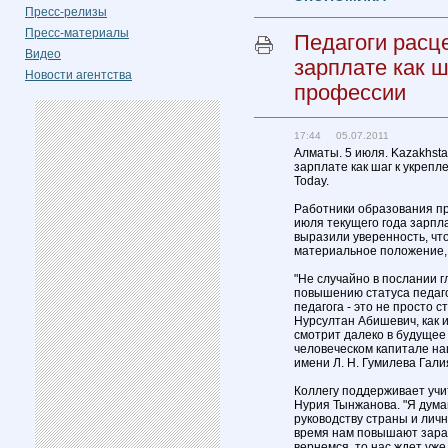
Пресс-релизы
Пресс-материалы
Педагоги расц
Видео
зарплате как 
Новости агентства
профессии
17:44 05.07.2011
Алматы. 5 июля. Kazakhsta
зарплате как шаг к укреп
Today.
Работники образования п
июля текущего года зарпл
выразили уверенность, чт
материальное положение, 
"Не случайно в послании 
повышению статуса педаго
педагога - это не просто 
Нурсултан Абишевич, как 
смотрит далеко в будущее 
человеческом капитале на
имени Л. Н. Гумилева Гали
Коллегу поддерживает уч
Нурия Тынжанова. "Я дума
руководству страны и личн
время нам повышают зарабо
вернемся, то нас ждет уже