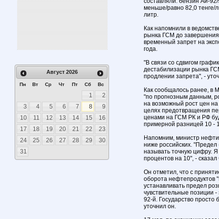
составляли: бензин Аи-92/
меньше/равно 82,0 тенге/л
литр.
Как напомнили в ведомств
рынка ГСМ до завершения 
временный запрет на эксп
года.
"В связи со сдвигом граф
дестабилизации рынка ГС
Август
2026
продлении запрета", - уто
Пн
Вт
Ср
Чт
Пт
Сб
Вс
Как сообщалось ранее, в 
1
2
"по прогнозным данным, р
на возможный рост цен на
3
4
5
6
7
8
9
целях предотвращения пер
ценами на ГСМ РК и РФ бу
10
11
12
13
14
15
16
примерной разницей 10 - 1
17
18
19
20
21
22
23
Напомним, министр нефти
24
25
26
27
28
29
30
ниже российских. "Предел 
31
называть точную цифру. Я 
процентов на 10", - сказал
Он отметил, что с приняти
оборота нефтепродуктов 
устанавливать предел розн
чувствительные позиции - э
92-й. Государство просто 
уточнил он.