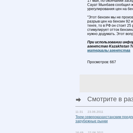
17 мая, по окончании засе
Сауат Мынбаев сообщил жу
урегулирования цен на бен
"Этот бензин мы не произ
разрыв цен на бензин 92 и
тенге, то в РФ он стоит 25
стимулирует отток бензина
нужно додумать. Этот вопр
При использовании инфо
агентство Kazakhstan T
материалы агентства
Просмотров: 667
Смотрите в ра
11:31 23.06.2011
Трем североказахстанским предп
зарубежные рынки
16:49 22.06.2011