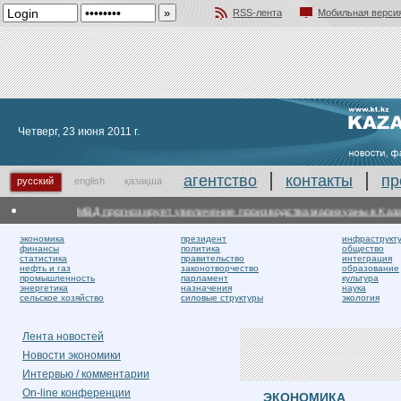
RSS-лента
Мобильная верси
Добавить в избранное
Четверг, 23 июня 2011 г.
агентство
контакты
пр
русский
english
қазақша
МВД прогнозирует увеличение производства марихуаны в Казахста
экономика
президент
инфраструкт
финансы
политика
общество
статистика
правительство
интеграция
нефть и газ
законотворчество
образование
промышленность
парламент
культура
энергетика
назначения
наука
сельское хозяйство
силовые структуры
экология
Лента новостей
Новости экономики
Интервью / комментарии
On-line конференции
ЭКОНОМИКА