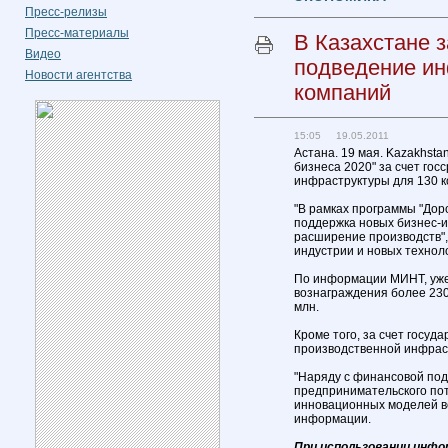
Пресс-релизы
Пресс-материалы
В Казахстане з
Видео
подведение ин
Новости агентства
компаний
15:05 19.05.2011
Астана. 19 мая. Kazakhsta
бизнеса 2020" за счет го
инфраструктуры для 130 к
"В рамках программы "Дор
поддержка новых бизнес-
расширение производств"
индустрии и новых техноло
По информации МИНТ, уже
вознаграждения более 230
млн.
Кроме того, за счет госу
производственной инфрас
"Наряду с финансовой по
предпринимательского по
инновационных моделей ве
информации.
При использовании инфо