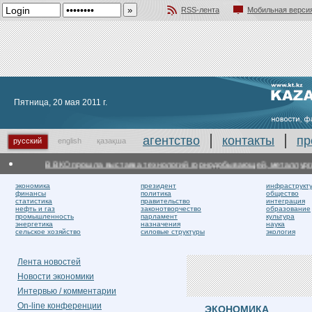
RSS-лента
Мобильная верси
Добавить в избранное
Пятница, 20 мая 2011 г.
агентство
контакты
пр
русский
english
қазақша
В ВКО прошла выставка технологий горнодобывающей, металлургич
экономика
президент
инфраструкт
финансы
политика
общество
статистика
правительство
интеграция
нефть и газ
законотворчество
образование
промышленность
парламент
культура
энергетика
назначения
наука
сельское хозяйство
силовые структуры
экология
Лента новостей
Новости экономики
Интервью / комментарии
On-line конференции
ЭКОНОМИКА