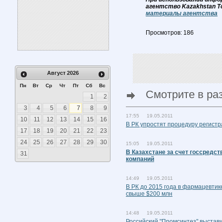
агентство Kazakhstan T
материалы агентства
Просмотров: 186
Август
2026
Пн
Вт
Ср
Чт
Пт
Сб
Вс
Смотрите в ра
1
2
3
4
5
6
7
8
9
17:55 19.05.2011
10
11
12
13
14
15
16
В РК упростят процедуру регист
17
18
19
20
21
22
23
24
25
26
27
28
29
30
15:05 19.05.2011
В Казахстане за счет госсредс
31
компаний
14:49 19.05.2011
В РК до 2015 года в фармацевтик
свыше $200 млн
14:48 19.05.2011
Российский "Промсинтез" выстави