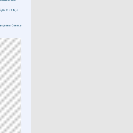
йда ЖІӨ 6,9
ықтағы бағасы