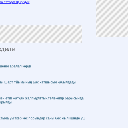
на
авторлық
құқық.
зделе
шенін аралап көрді
ралы Шарт Ұйымының Бас хатшысын қабылдады
н өтіп жатқан жалпыұлттық телекөпір барысында
тырылды
тына үміткер кәсіпорындар саны бес жыл ішінде үш