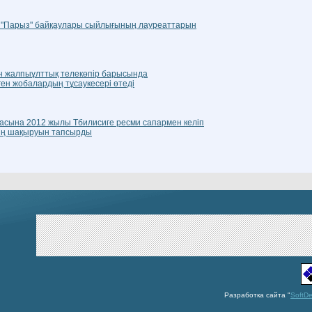
е "Парыз" байқаулары сыйлығының лауреаттарын
н жалпыұлттық телекөпір барысында
ен жобалардың тұсаукесері өтеді
асына 2012 жылы Тбилисиге ресми сапармен келіп
нің шақыруын тапсырды
Разработка сайта "
SoftD