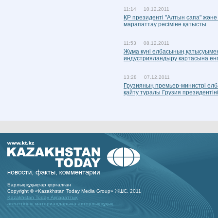
11:14 10.12.2011
ҚР президенті "Алтын сапа" жән
марапаттау рәсіміне қатысты
11:53 08.12.2011
Жұма күні елбасының қатысуыме
индустрияландыру картасына енг
13:28 07.12.2011
Грузияның премьер-министрі елб
қайту туралы Грузия президенті
Барлық құқықтар қорғалған
Copyright © «Kazakhstan Today Media Group» ЖШС, 2011
Kazakhstan Today Ақпараттық
агенттігінің материалдарына авторлық құқық