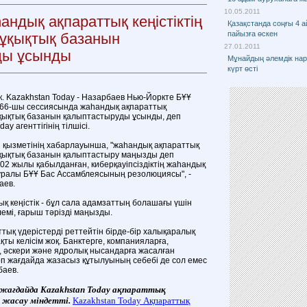
10.05.2011
ндық ақпараттық кеңістіктің
Қазақстанда соңғы 4 а
пайызға өскен
ұқықтық базанын
27.01.2011
ды ұсынды
Мұнайдың әлемдік нар
күрт өсті
к. Kazakhstan Today - Назарбаев Нью-Йоркте БҰҰ
66-шы сессиясында жаһандық ақпараттық
құқықтық базанын қалыптастыруды ұсынды, деп
y агенттігінің тілшісі.
з қызметінің хабарлауынша, "жаһандық ақпараттық
құқықтық базанын қалыптастыру маңызды деп
002 жылы қабылданған, киберқауіпсіздіктің жаһандық
туралы БҰҰ Бас Ассамблеясының резолюциясы", -
аев.
қ кеңістік - бұл сала адамзаттың болашағы үшін
лемі, ғарыш тәрізді маңызды.
аттық үдерістерді реттейтін бірде-бір халықаралық
қты келісім жоқ. Банктерге, компанияларға,
, әскери және ядролық нысандарға жасалған
п жағдайда жазасыз құтылуының себебі де сол емес
баев.
 жағдайда
Kazakhstan
Today
ақпараттық
 жасау міндетті.
Kazakhstan Today
Ақпараттық