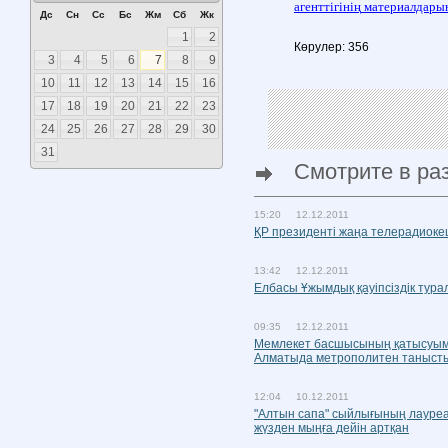
агенттігінің
материалдары
Дс
Сн
Сс
Бс
Жм
Сб
Жк
1
2
Көрулер: 356
3
4
5
6
7
8
9
10
11
12
13
14
15
16
17
18
19
20
21
22
23
24
25
26
27
28
29
30
31
Смотрите в ра
15:20 12.12.2011
ҚР президенті жаңа телерадиоке
13:42 12.12.2011
Елбасы Ұжымдық қауіпсіздік ту
09:35 12.12.2011
Мемлекет басшысының қатысуыме
Алматыда метрополитен таныс
12:04 10.12.2011
"Алтын сапа" сыйлығының лауреа
жүзден мыңға дейін артқан