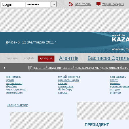
RSS-таспа
Ұтқыр нұсқасы
Добавить в избранное
Дүйсенбі, 12 Желтоқсан 2011 г.
Агенттік
Баспасөз Ортал
русский
english
қазақша
ҚР қазан айында орташа айлық жалақы жылдық көрсеткіште 17 
экономика
мұнай және газ
заң шығару
қоғам
қоршаған орта
спорт
парламент
саясат
қылмыс
футбол
статистика
ауылшаруаш
оқыс оқиғалар
білім беру
әртүрлі
интеграция
ғарыш
өңірлер
Жаңалықтар
ПРЕЗИДЕНТ