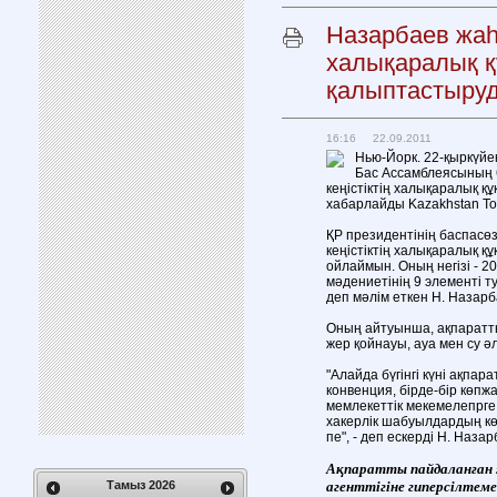
Назарбаев жаһа
халықаралық қ
қалыптастыру
16:16 22.09.2011
Нью-Йорк. 22-қыркүйе
Бас Ассамблеясының 
кеңістіктің халықаралық 
хабарлайды Kazakhstan Toda
ҚР президентінің баспасө
кеңістіктің халықаралық 
ойлаймын. Оның негізі - 2
мәдениетінің 9 элементі 
деп мәлім еткен Н. Назарб
Оның айтуынша, ақпаратты
жер қойнауы, ауа мен су ә
"Алайда бүгінгі күні ақпар
конвенция, бірде-бір көпжа
мемлекеттік мекемелепрге
хакерлік шабуылдардың кө
пе", - деп ескерді Н. Назар
Ақпаратты пайдаланған
агенттігіне
гипер
сілтеме
Тамыз
2026