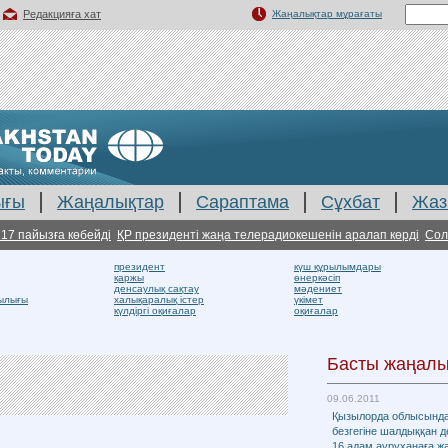
Редакцияға хат
Жаңалықтар мұрағаты
ығы
Жаңалықтар
Сараптама
Сұхбат
Жаз
пайызға көбейді
ҚР президенті жаңа телерадиокешенін аралап көрді
Солтүст
президент
күш құрылымдары
қаржы
өнеркәсіп
денсаулық сақтау
мәдениет
ылығы
халықаралық істер
үкімет
күлдіргі оқиғалар
оқиғалар
Басты жаңалы
09.06.2011
Қызылорда облысынд
безгегіне шалдыққан д
16 адам ауруханаға 